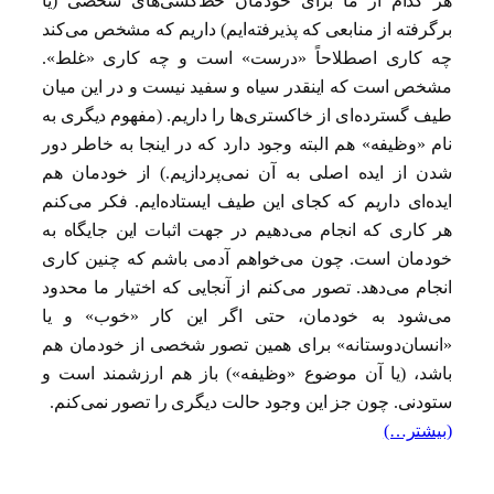
هر کدام از ما برای خودمان خط‌کشی‌های شخصی (یا
برگرفته از منابعی که پذیرفته‌ایم) داریم که مشخص می‌کند
چه کاری اصطلاحاً «درست» است و چه کاری «غلط».
مشخص است که اینقدر سیاه و سفید نیست و در این میان
طیف گسترده‌ای از خاکستری‌ها را داریم. (مفهوم دیگری به
نام «وظیفه» هم البته وجود دارد که در اینجا به خاطر دور
شدن از ایده اصلی به آن نمی‌پردازیم.) از خودمان هم
ایده‌ای داریم که کجای این طیف ایستاده‌ایم. فکر می‌کنم
هر کاری که انجام می‌دهیم در جهت اثبات این جایگاه به
خودمان است. چون می‌خواهم آدمی باشم که چنین کاری
انجام می‌دهد. تصور می‌کنم از آنجایی که اختیار ما محدود
می‌شود به خودمان، حتی اگر این کار «خوب» و یا
«انسان‌دوستانه» برای همین تصور شخصی از خودمان هم
باشد، (یا آن موضوع «وظیفه») باز هم ارزشمند است و
ستودنی. چون جز این وجود حالت دیگری را تصور نمی‌کنم.
(بیشتر…)