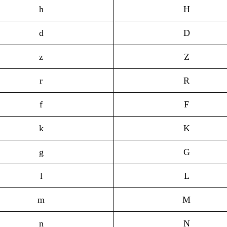
h
H
d
D
z
Z
r
R
f
F
k
K
g
G
l
L
m
M
n
N