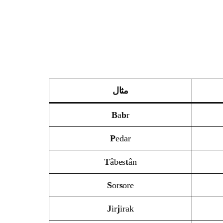
مثال
B
a
b
r
P
edar
T
âbes
t
ân
S
or
s
ore
J
ir
j
irak