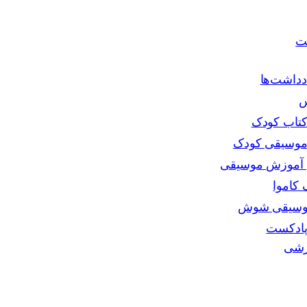
ت
دداشت‌ها
س
تاب کودک
موسیقی کودک
ی آموزش موسیقی
کاموا
موسیقی شوش
پادکست
زشی