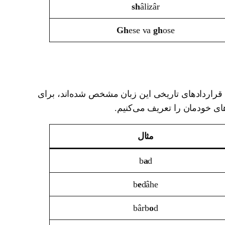
sh
âlizâr
Gh
ese va
gh
ose
یا قراردادهای تاریخی این زبان مشخص شده‌اند، برای
های خودمان را تعریف می‌کنیم.
مثال
b
a
d
b
e
dâhe
bârb
o
d