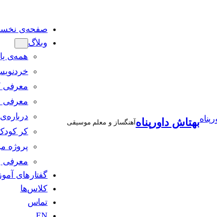
صفحه‌ی نخس
وبلاگ
همه‌ی یا
خردنوی
معرفی ک
معرفی 
درباره‌
بهتاش داورپناه
آهنگساز و معلم موسیقی
کر کودک 
پروژه 
معرفی 
گفتارهای آمو
کلاس‌ها
تماس
EN