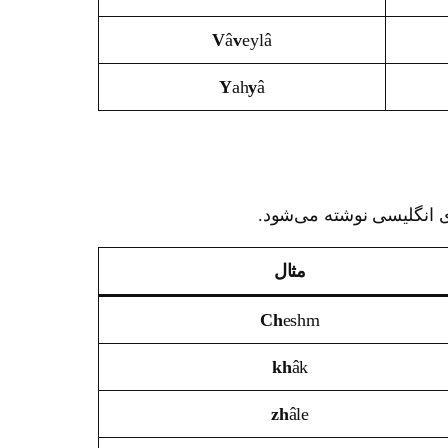
V
â
v
eylâ
Y
ah
y
â
ی انگلیسی نوشته می‌شود.
مثال
Ch
eshm
kh
âk
zh
âle