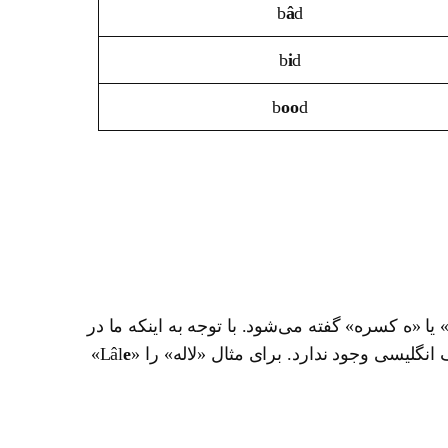
b
â
d
b
i
d
b
oo
d
ا «ه کسره» گفته می‌شود. با توجه به اینکه ما در
یسی وجود ندارد. برای مثال «لاله» را «Lâl
e
»