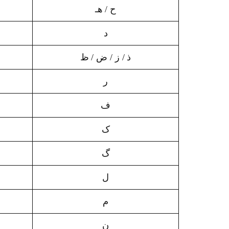
ح / هـ
د
ذ / ز / ض / ظ
ر
ف
ک
گ
ل
م
ن