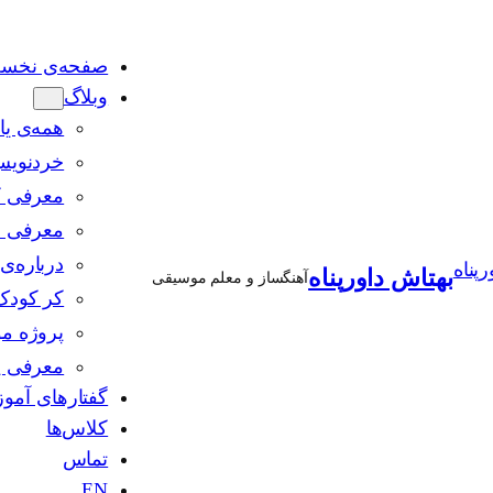
صفحه‌ی نخس
وبلاگ
همه‌ی یا
خردنوی
معرفی ک
معرفی 
درباره‌
بهتاش داورپناه
آهنگساز و معلم موسیقی
کر کودک 
پروژه 
معرفی 
گفتارهای آمو
کلاس‌ها
تماس
EN