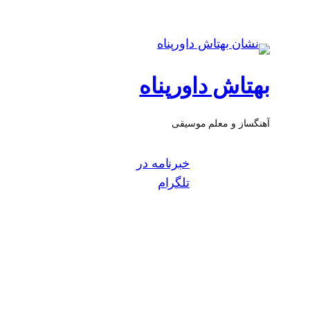
بهتاش داورپناه
آهنگساز و معلم موسیقی
خبرنامه در
تلگرام