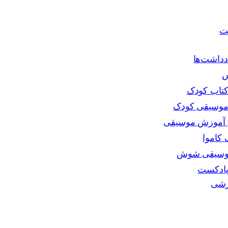
ت
دداشت‌ها
س
تاب کودک
موسیقی کودک
ی آموزش موسیقی
کاموا
موسیقی شوش
پادکست
زشی