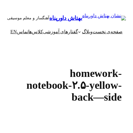
رفتن
به
بهتاش داورپناه
آهنگساز و معلم موسیقی
محتوا
صفحه‌ی نخست
وبلاگ
گفتارهای آموزشی
کلاس‌ها
تماس
EN
homework-
notebook-۲.۵-yellow-
back—side