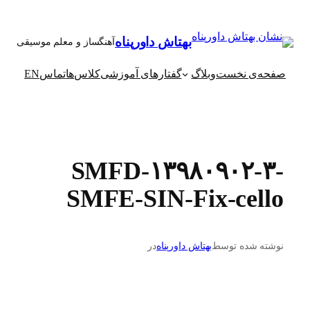
رفتن
به
بهتاش داورپناه
آهنگساز و معلم موسیقی
محتوا
صفحه‌ی نخست
وبلاگ
گفتارهای آموزشی
کلاس‌ها
تماس
EN
SMFD-۱۳۹۸۰۹۰۲-۳-
SMFE-SIN-Fix-cello
نوشته شده توسط
بهتاش داورپناه
در