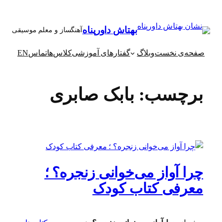
رفتن
به
بهتاش داورپناه
آهنگساز و معلم موسیقی
محتوا
صفحه‌ی نخست
وبلاگ
گفتارهای آموزشی
کلاس‌ها
تماس
EN
برچسب:
بابک صابری
چرا آواز می‌خوانی زنجره؟ ؛
معرفی کتاب کودک