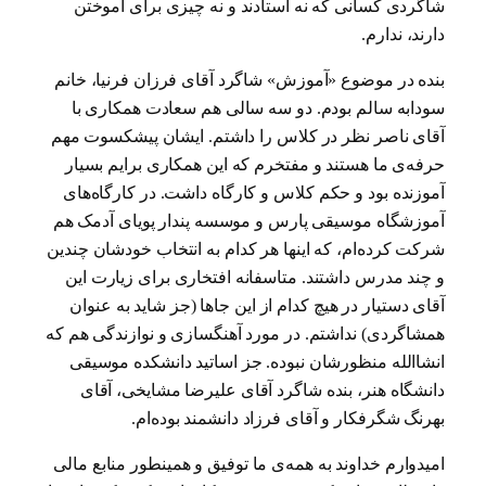
شاگردی کسانی که نه استادند و نه چیزی برای آموختن
دارند، ندارم.
بنده در موضوع «آموزش» شاگرد آقای فرزان فرنیا، خانم
سودابه سالم بودم. دو سه سالی هم سعادت همکاری با
آقای ناصر نظر در کلاس را داشتم. ایشان پیشکسوت مهم
حرفه‌ی ما هستند و مفتخرم که این همکاری برایم بسیار
آموزنده بود و حکم کلاس و کارگاه داشت. در کارگاه‌های
آموزشگاه موسیقی پارس و موسسه پندار پویای آدمک هم
شرکت کرده‌ام، که اینها هر کدام به انتخاب خودشان چندین
و چند مدرس داشتند. متاسفانه افتخاری برای زیارت این
آقای دستیار در هیچ کدام از این جاها (جز شاید به عنوان
همشاگردی) نداشتم. در مورد آهنگسازی و نوازندگی هم که
انشاالله منظورشان نبوده. جز اساتید دانشکده موسیقی
دانشگاه هنر، بنده شاگرد آقای علیرضا مشایخی، آقای
بهرنگ شگرفکار و آقای فرزاد دانشمند بوده‌ام.
امیدوارم خداوند به همه‌ی ما توفیق و همینطور منابع مالی