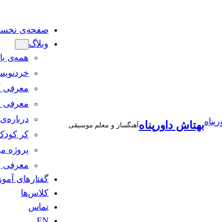
صفحه‌ی نخس
وبلاگ
همه‌ی یا
خردنوی
معرفی ک
معرفی 
درباره‌
بهتاش داورپناه
آهنگساز و معلم موسیقی
کر کودک 
پروژه 
معرفی 
گفتارهای آمو
کلاس‌ها
تماس
EN