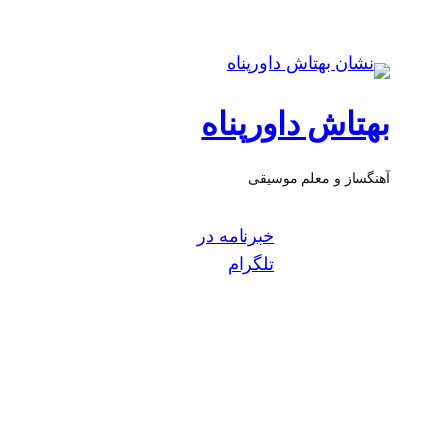
بهتاش داورپناه
آهنگساز و معلم موسیقی
خبرنامه در
تلگرام