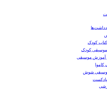
ت
دداشت‌ها
س
تاب کودک
موسیقی کودک
ی آموزش موسیقی
کاموا
موسیقی شوش
پادکست
زشی