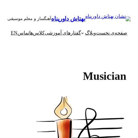
رفتن
به
بهتاش داورپناه
آهنگساز و معلم موسیقی
محتوا
صفحه‌ی نخست
وبلاگ
گفتارهای آموزشی
کلاس‌ها
تماس
EN
Musician