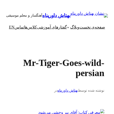
رفتن
به
بهتاش داورپناه
آهنگساز و معلم موسیقی
محتوا
صفحه‌ی نخست
وبلاگ
گفتارهای آموزشی
کلاس‌ها
تماس
EN
Mr-Tiger-Goes-wild-
persian
نوشته شده توسط
بهتاش داورپناه
در