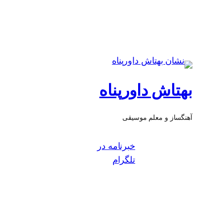
بهتاش داورپناه
آهنگساز و معلم موسیقی
خبرنامه در
تلگرام