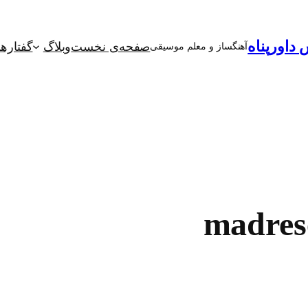
 داورپناه
صفحه‌ی نخست
وبلاگ
گفتاره
آهنگساز و معلم موسیقی
madrese