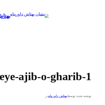
رفتن
به
بهتاش
محتوا
ye-ajib-o-gharib-1
نوشته شده توسط
بهتاش داورپناه
در